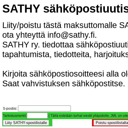
SATHY sähköpostiuutis
Liity/poistu tästä maksuttomalle 
ota yhteyttä info@sathy.fi.
SATHY ry. tiedottaa sähköpostiuuti
tapahtumista, tiedotteita, harjoitu
Kirjoita sähköpostiosoitteesi alla o
Saat vahvistuksen sähköpostitse.
S-postisi:
Tarkistusmerkit
( Tällä estetään turhat viestit ylläpidolle, JML on oi