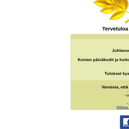
Tervetuloa 
Juhlavuo
Koirien päiväkodit ja hoit
Tulokset kys
Varmista, ett
-
- u
-
Klikkaa 