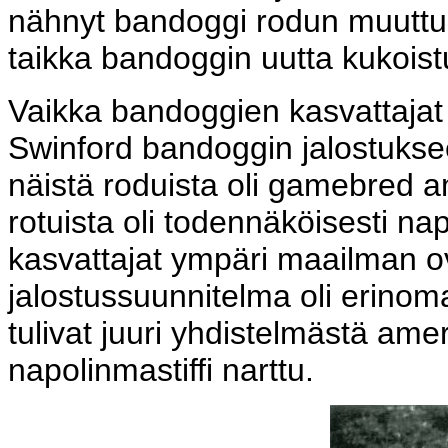
nähnyt bandoggi rodun muuttu
taikka bandoggin uutta kukoist
Vaikka bandoggien kasvattajat r
Swinford bandoggin jalostuksee
näistä roduista oli gamebred am
rotuista oli todennäköisesti nap
kasvattajat ympäri maailman ova
jalostussuunnitelma oli erinom
tulivat juuri yhdistelmästä ameri
napolinmastiffi narttu.