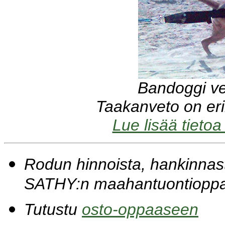
Bandoggi v
Taakanveto on erin
Lue lisää tietoa
Rodun hinnoista, hankinna
SATHY:n maahantuontiopp
Tutustu
osto-oppaaseen