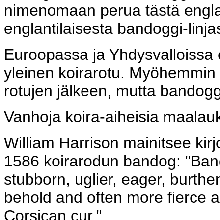
nimenomaan perua tästä englant
englantilaisesta bandoggi-linjas
Euroopassa ja Yhdysvalloissa ol
yleinen k
oirarotu. Myöhemmin 
rotujen jälkeen, mutta bandoggi
Vanhoja koira-aiheisia maalau
William Harrison mainitsee kir
1586 koirarodun bandog: "Ban
stubborn, uglier, eager, burthen
behold and often more fierce a
Corsican cur."