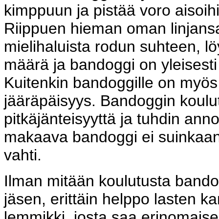
kimppuun ja pistää voro aisoihi
Riippuen hieman oman linjansa 
mielihaluista rodun suhteen, lö
määrä ja bandoggi on yleisesti 
Kuitenkin bandoggille on myös
jääräpäisyys. Bandoggin koulut
pitkäjänteisyyttä ja tuhdin ann
makaava bandoggi ei suinkaan
vahti.
Ilman mitään koulutusta bandog
jäsen, erittäin helppo lasten ka
lemmikki, josta saa erinomais