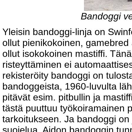
Bandoggi v
Yleisin bandoggi-linja on Swinfo
ollut pienikokoinen, gamebred 
ollut isokokoinen mastiffi. Tänä
risteyttäminen ei automaattises
rekisteröity bandoggi on tulosta
bandoggeista, 1960-luvulta läh
pitävät esim. pitbullin ja mastif
tästä puuttuu työkoiramainen p
tarkoitukseen. Ja bandoggi on 
suojelua. Aidon bandoggin tunnis