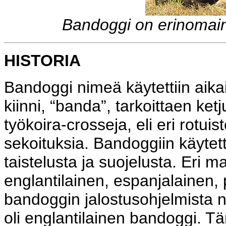
Bandoggi on erinomain
HISTORIA
Bandoggi nimeä käytettiin aika
kiinni, “banda”, tarkoittaen ke
työkoira-crosseja, eli eri rotuis
sekoituksia. Bandoggiin käytett
taistelusta ja suojelusta. Eri m
englantilainen, espanjalainen, 
bandoggin jalostusohjelmista n
oli englantilainen bandoggi. 