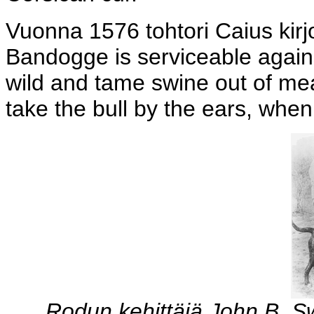
Vuonna 1576 tohtori Caius kirjo
Bandogge is serviceable agains
wild and tame swine out of me
take the bull by the ears, when
Rodun kehittäjä John B. S