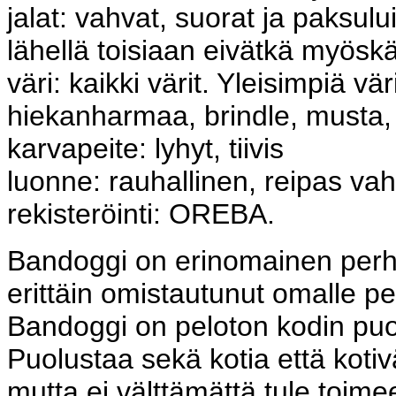
jalat: vahvat, suorat ja paksuluis
lähellä toisiaan eivätkä myöskä
väri: kaikki värit. Yleisimpiä v
hiekanharmaa, brindle, musta,
karvapeite: lyhyt, tiivis
luonne: rauhallinen, reipas vaht
rekisteröinti: OREBA.
Bandoggi on erinomainen perhee
erittäin omistautunut omalle p
Bandoggi on peloton kodin puol
Puolustaa sekä kotia että kotivä
mutta ei välttämättä tule toime