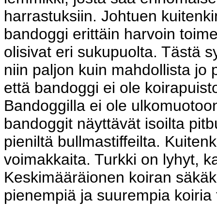
harrastuksiin. Johtuen kuitenki
bandoggi erittäin harvoin toim
olisivat eri sukupuolta. Tästä 
niin paljon kuin mahdollista jo
että bandoggi ei ole koirapuis
Bandoggilla ei ole ulkomuotoon
bandoggit näyttävät isoilta pitb
pieniltä bullmastiffeilta. Kuiten
voimakkaita. Turkki on lyhyt, ka
Keskimääräionen koiran säkäk
pienempiä ja suurempia koiria 