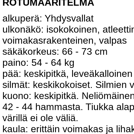
ROTUMÄÄRITELMÄ
alkuperä: Yhdysvallat
ulkonäkö: isokokoinen, atleetti
voimakasrakenteinen, valpas
säkäkorkeus: 66 - 73 cm
paino: 54 - 64 kg
pää: keskipitkä, leveäkalloinen
silmät: keskikokoiset. Silmien vä
kuono: keskipitkä. Neliömäinen
42 - 44 hammasta. Tiukka alapu
värillä ei ole väliä.
kaula: erittäin voimakas ja liha