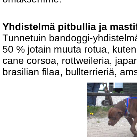
Yhdistelmä pitbullia ja mastif
Tunnetuin bandoggi-yhdistelmä 
50 % jotain muuta rotua, kuten 
cane corsoa, rottweileria, jap
brasilian filaa, bullterrieriä, ams