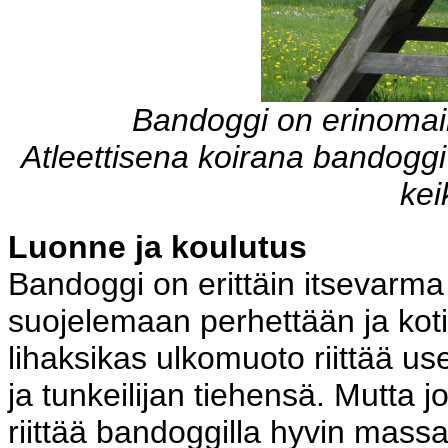
Bandoggi on erinomain
Atleettisena koirana bandoggi
kei
Luonne ja koulutus
Bandoggi on erittäin itsevarma 
suojelemaan perhettään ja kot
lihaksikas ulkomuoto riittää u
ja tunkeilijan tiehensä. Mutta j
riittää bandoggilla hyvin massa