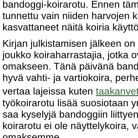
bandoggi-koirarotu. Ennen tämä
tunnettu vain niiden harvojen k
kasvattaneet näitä koiria käyttö
Kirjan julkistamisen jälkeen on
joukko koiraharrastajia, jotka 
omakseen. Tänä päivänä bando
hyvä vahti- ja vartiokoira, per
vertaa lajeissa kuten
taakanve
työkoirarotu lisää suosiotaan
saa kyselyjä bandoggiin liitty
koirarotu ei ole näyttelykoira,
omaksemme.